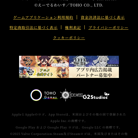
©えーでるわいす／TOHO CO., LTD.
t
b
s
e
o
h
ゲームアプリケーション利用規約
資金決済法に基づく表示
r
o
a
特定商取引法に基づく表示
権利表記
プライバシーポリシー
s
k
r
h
s
e
クッキーポリシー
a
h
r
a
e
r
e
AppleとAppleのロゴ、App Storeは、米国およびその他の国で登録された
Apple Inc.の商標です。
Google Play および Google Play ロゴは、Google LLC の商標です。
©2025 Valve Corporation.Steam及びSteamロゴは、米国及びまたはその他