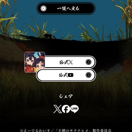
公
X
式
Y
公
o
式
u
T
u
T
F
L
b
w
a
I
e
i
c
N
t
e
E
©えーでるわいす／「天穂のサクナヒメ」製作委員会