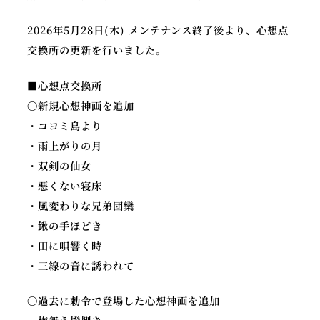
2026年5月28日(木) メンテナンス終了後より、心想点
交換所の更新を行いました。
公
X
Y
■心想点交換所
式
o
ア
〇新規心想神画を追加
u
カ
・コヨミ島より
T
ウ
・雨上がりの月
u
ン
・双剣の仙女
b
ト
・悪くない寝床
e
・風変わりな兄弟団欒
・鍬の手ほどき
・田に唄響く時
・三線の音に誘われて
〇過去に勅令で登場した心想神画を追加