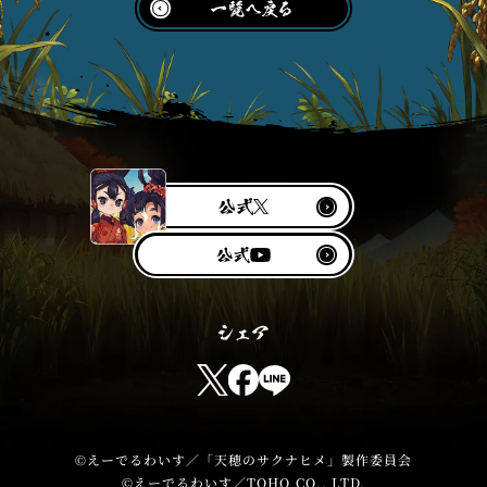
公
X
式
Y
公
o
式
u
T
u
T
F
L
b
w
a
I
e
i
c
N
t
e
E
©えーでるわいす／「天穂のサクナヒメ」製作委員会
©えーでるわいす／TOHO CO., LTD.
t
b
s