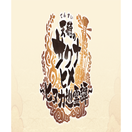
公
X
Y
式
o
ア
u
カ
T
ウ
u
ン
b
ト
e