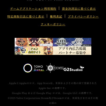
e
o
h
ゲームアプリケーション利用規約
資金決済法に基づく表示
r
o
a
特定商取引法に基づく表示
権利表記
プライバシーポリシー
s
k
r
h
s
e
クッキーポリシー
a
h
r
a
e
r
e
AppleとAppleのロゴ、App Storeは、米国およびその他の国で登録された
Apple Inc.の商標です。
Google Play および Google Play ロゴは、Google LLC の商標です。
©2025 Valve Corporation.Steam及びSteamロゴは、米国及びまたはその他
の国の