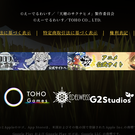
i
c
N
t
e
E
©えーでるわいす／「天穂のサクナヒメ」製作委員会
t
b
s
©えーでるわいす／TOHO CO., LTD.
e
o
h
法に基づく表示
特定商取引法に基づく表示
権利表記
r
o
a
s
k
r
h
s
e
a
h
r
a
e
r
e
leとAppleのロゴ、App Storeは、米国およびその他の国で登録されたApple Inc.の商
Google Play および Google Play ロゴは、Google LLC の商標です。