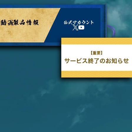
公
X
Y
式
o
ア
u
カ
T
ウ
u
ン
b
ト
e