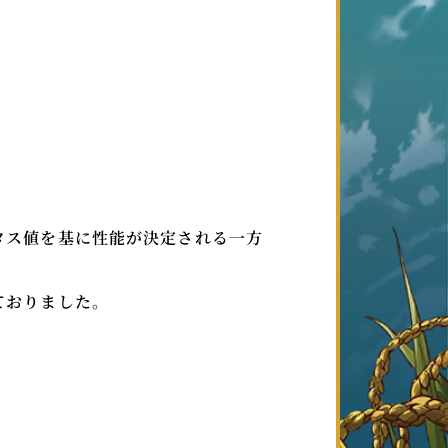
タス値を基に性能が決定される一方
ておりました。
、