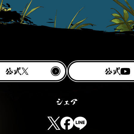
Y
公
公
X
o
式
式
u
T
u
b
T
F
L
e
w
a
I