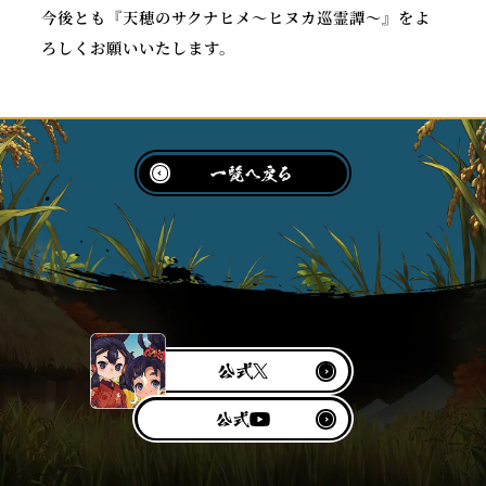
今後とも『天穂のサクナヒメ～ヒヌカ巡霊譚～』をよ
ろしくお願いいたします。
公
X
式
Y
公
o
式
u