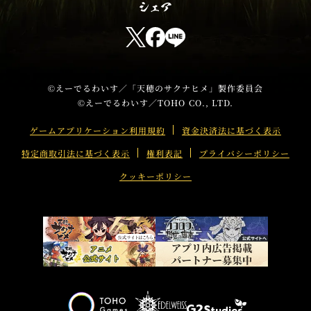
T
u
T
F
L
b
w
a
I
e
i
c
N
t
e
E
©えーでるわいす／「天穂のサクナヒメ」製作委員会
©えーでるわいす／TOHO CO., LTD.
t
b
s
e
o
h
ゲームアプリケーション利用規約
資金決済法に基づく表示
r
o
a
特定商取引法に基づく表示
権利表記
プライバシーポリシー
s
k
r
h
s
e
クッキーポリシー
a
h
r
a
e
r
e