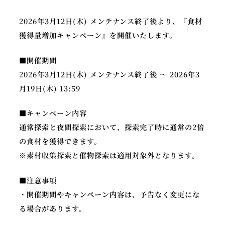
2026年3月12日(木) メンテナンス終了後より、『食材
獲得量増加キャンペーン』を開催いたします。
公
X
Y
■開催期間
式
o
ア
2026年3月12日(木) メンテナンス終了後 ～ 2026年3
u
カ
月19日(木) 13:59
T
ウ
u
ン
■キャンペーン内容
b
ト
通常探索と夜間探索において、探索完了時に通常の2倍
e
の食材を獲得できます。
※素材収集探索と催物探索は適用対象外となります。
■注意事項
・開催期間やキャンペーン内容は、予告なく変更にな
る場合があります。