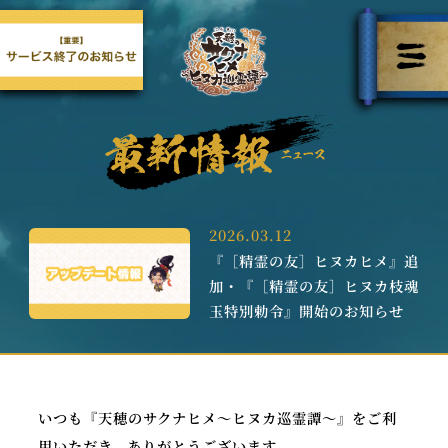
2026.03.12
『［精霊の友］ヒヌカヒメ』追
加・『［精霊の友］ヒヌカ枝魂
玉特別勅令』開始のお知らせ
いつも『天穂のサクナヒメ～ヒヌカ巡霊譚～』をご利
用いただき、ありがとうございます。