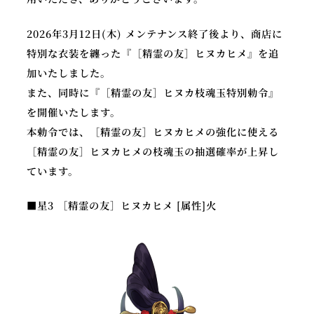
2026年3月12日(木) メンテナンス終了後より、商店に
特別な衣装を纏った『［精霊の友］ヒヌカヒメ』を追
公
加いたしました。
X
Y
式
また、同時に『［精霊の友］ヒヌカ枝魂玉特別勅令』
o
ア
を開催いたします。
u
カ
本勅令では、［精霊の友］ヒヌカヒメの強化に使える
T
ウ
［精霊の友］ヒヌカヒメの枝魂玉の抽選確率が上昇し
u
ン
b
ています。
ト
e
■星3 ［精霊の友］ヒヌカヒメ [属性]火