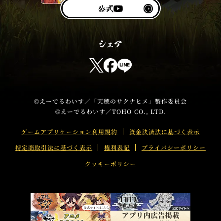
式
Y
公
o
式
u
T
u
T
F
L
b
w
a
I
e
i
c
N
t
e
E
©えーでるわいす／「天穂のサクナヒメ」製作委員会
©えーでるわいす／TOHO CO., LTD.
t
b
s
e
o
h
ゲームアプリケーション利用規約
資金決済法に基づく表示
r
o
a
特定商取引法に基づく表示
権利表記
プライバシーポリシー
s
k
r
h
s
e
クッキーポリシー
a
h
r
a
e
r
e