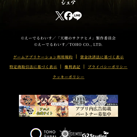
T
u
T
F
L
b
w
a
I
e
i
c
N
t
e
E
©えーでるわいす／「天穂のサクナヒメ」製作委員会
©えーでるわいす／TOHO CO., LTD.
t
b
s
e
o
h
ゲームアプリケーション利用規約
資金決済法に基づく表示
r
o
a
特定商取引法に基づく表示
権利表記
プライバシーポリシー
s
k
r
h
s
e
クッキーポリシー
a
h
r
a
e
r
e