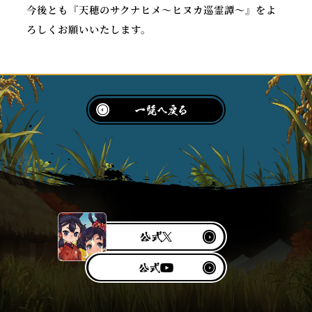
今後とも『天穂のサクナヒメ～ヒヌカ巡霊譚～』をよ
ろしくお願いいたします。
公
X
式
Y
公
o
式
u