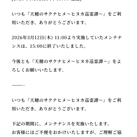
いつも『天穂のサクナヒメ～ヒヌカ巡霊譚～』をご利
用いただき、ありがとうございます。
公
X
Y
式
2026年3月12日(木) 11:00より実施していたメンテナ
o
ア
ンスは、15:00に終了いたしました。
u
カ
T
ウ
今後とも『天穂のサクナヒメ～ヒヌカ巡霊譚～』をよ
u
ン
ろしくお願いいたします。
b
ト
e
———-
いつも『天穂のサクナヒメ～ヒヌカ巡霊譚～』をご利
用いただき、ありがとうございます。
下記の期間に、メンテナンスを実施いたします。
お客様にはご不便をおかけいたしますが、ご理解ご協