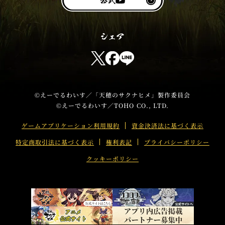
Y
公
o
式
u
T
u
T
F
L
b
w
a
I
e
i
c
N
t
e
E
©えーでるわいす／「天穂のサクナヒメ」製作委員会
©えーでるわいす／TOHO CO., LTD.
t
b
s
e
o
h
ゲームアプリケーション利用規約
資金決済法に基づく表示
r
o
a
特定商取引法に基づく表示
権利表記
プライバシーポリシー
s
k
r
h
s
e
クッキーポリシー
a
h
r
a
e
r
e