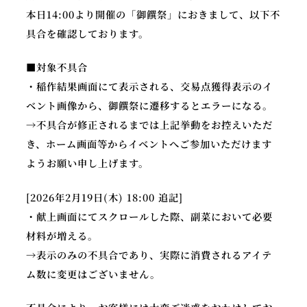
本日14:00より開催の「御饌祭」におきまして、以下不
具合を確認しております。
公
■対象不具合
X
Y
式
・稲作結果画面にて表示される、交易点獲得表示のイ
o
ア
ベント画像から、御饌祭に遷移するとエラーになる。
u
カ
→不具合が修正されるまでは上記挙動をお控えいただ
T
ウ
き、ホーム画面等からイベントへご参加いただけます
u
ン
ようお願い申し上げます。
b
ト
e
[2026年2月19日(木) 18:00 追記]
・献上画面にてスクロールした際、副菜において必要
材料が増える。
→表示のみの不具合であり、実際に消費されるアイテ
ム数に変更はございません。