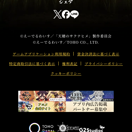
T
u
T
F
L
b
w
a
I
e
i
c
N
t
e
E
©えーでるわいす／「天穂のサクナヒメ」製作委員会
©えーでるわいす／TOHO CO., LTD.
t
b
s
e
o
h
ゲームアプリケーション利用規約
資金決済法に基づく表示
r
o
a
特定商取引法に基づく表示
権利表記
プライバシーポリシー
s
k
r
h
s
e
クッキーポリシー
a
h
r
a
e
r
e