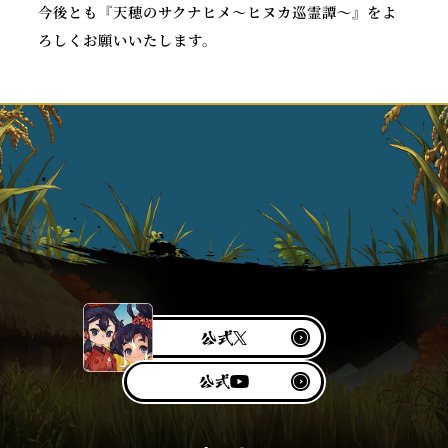
今後とも『天穂のサクナヒメ～ヒヌカ巡霊譚～』をよ
ろしくお願いいたします。
公
X
式
Y
公
o
式
u