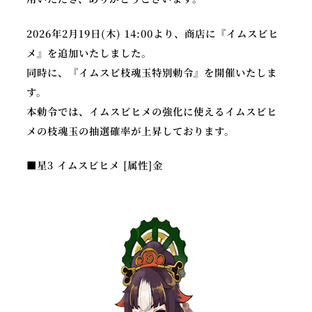
2026年2月19日(木) 14:00より、商店に『イムスビヒ
メ』を追加いたしました。
公
同時に、『イムスビ枝魂玉特別勅令』を開催いたしま
X
Y
式
す。
o
ア
本勅令では、イムスビヒメの強化に使えるイムスビヒ
u
カ
メの枝魂玉の抽選確率が上昇しております。
T
ウ
u
ン
■星3 イムスビヒメ [属性]金
b
ト
e