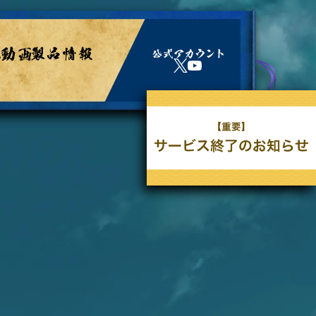
公
X
Y
式
o
ア
u
カ
T
ウ
u
ン
b
ト
e