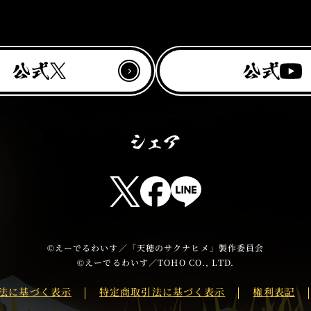
Y
公
公
X
o
式
式
u
T
u
b
T
F
L
e
w
a
I
i
c
N
t
e
E
©えーでるわいす／「天穂のサクナヒメ」製作委員会
t
b
s
©えーでるわいす／TOHO CO., LTD.
e
o
h
法に基づく表示
特定商取引法に基づく表示
権利表記
r
o
a