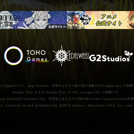
s
k
r
h
s
e
a
h
r
a
e
r
e
leとAppleのロゴ、App Storeは、米国およびその他の国で登録されたApple Inc.の商
Google Play および Google Play ロゴは、Google LLC の商標です。
poration.Steam及びSteamロゴは、米国及びまたはその他の国の
Valve Corporatio
ss. Licensed to and published by XSEED Games / Marvelous USA, Inc. and 