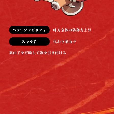
パッシブアビリティ
味方全体の防御力上昇
スキル名
代わり案山子
案山子を召喚して敵を引き付ける