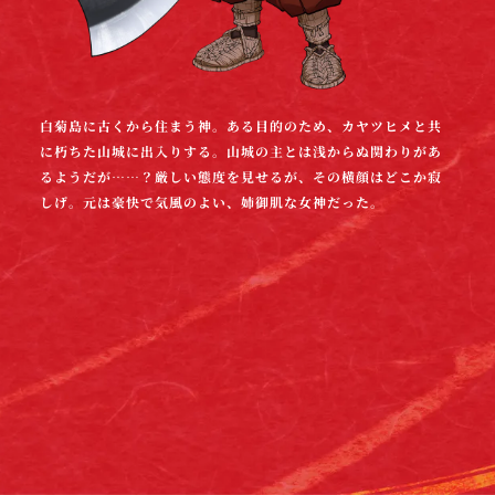
白菊島に古くから住まう神。ある目的のため、カヤツヒメと共
に朽ちた山城に出入りする。山城の主とは浅からぬ関わりがあ
るようだが……？厳しい態度を見せるが、その横顔はどこか寂
しげ。元は豪快で気風のよい、姉御肌な女神だった。