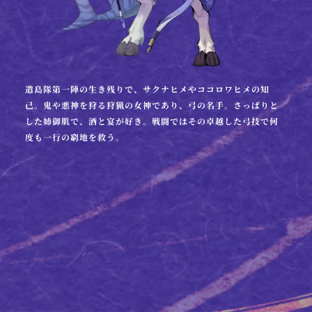
遣島隊第一陣の生き残りで、サクナヒメやココロワヒメの知
己。鬼や悪神を狩る狩猟の女神であり、弓の名手。さっぱりと
した姉御肌で、酒と宴が好き。戦闘ではその卓越した弓技で何
度も一行の窮地を救う。